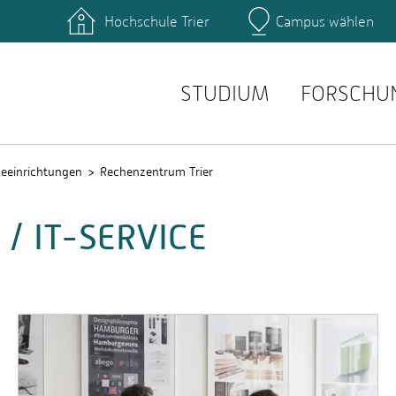
Hochschule Trier
Campus wählen
Hauptcamp
hek
Fachbereiche
ttformen
Personensuche
einrichtungen
Stellenangebote
STUDIUM
FORSCHU
ceeinrichtungen
Rechenzentrum Trier
/ IT-SERVICE