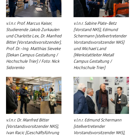
v.l.n.r. Prof. Marcus Kaiser,
v.l.n.r. Sabine Plate-Betz
Studierende Jakob Zurkaulen
(Vorstand NKS), Edmund
und Charlotte Lex, Dr. Manfred
Schermann (stellvertretender
Bitter (Vorstandsvorsitzender),
Vorstandsvorsitzender NKS)
Prof. Dr.-Ing. Matthias Sieveke
und Michael Land
(Dekan Campus Gestaltung /
(Werkstattleiter Metall
Hochschule Trier) / Foto: Nick
Campus Gestaltung /
Sidorenko
Hochschule Trier)
v.l.n.r. Dr. Manfred Bitter
v.l.n.r. Edmund Schermann
(Vorstandsvorsitzender NKS),
(stellvertretender
Ivan Racic (Geschäftsführung
Vorstandsvorsitzender NKS),