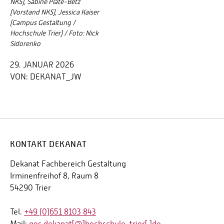
NKS), Sabine Plate-Betz
(Vorstand NKS), Jessica Kaiser
(Campus Gestaltung /
Hochschule Trier) / Foto: Nick
Sidorenko
29. JANUAR 2026
VON:
DEKANAT_JW
KONTAKT DEKANAT
Dekanat Fachbereich Gestaltung
Irminenfreihof 8, Raum 8
54290 Trier
Tel.
+49 (0)651 8103 843
Mail:
ges.dekanat[@]hochschule-trier[.]de