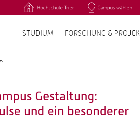
Hochschule Trier
Campus wählen
Hauptcamp
 Fachrichtungen
Intranet
angebote
Stud.IP
STUDIUM
FORSCHUNG & PROJEK
ws
mpus Gestaltung:
lse und ein besonderer