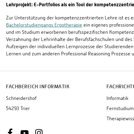
Lehrprojekt: E-Portfolios als ein Tool der kompetenzzentr
Zur Unterstützung der kompetenzzentrierten Lehre ist es e
Bachelorstudiengangs Ergotherapie
ein eigenes professionell
und im Studium erworbenen berufsspezifischen Kompetenze
Verzahnung der Lehrinhalte der Berufsfachschulen und des 
Aufzeigen der individuellen Lernprozesse der Studierenden 
Lernen und zum anderen Professional Reasoning Prozesse u
FACHBEREICH INFORMATIK
FACHRICHT
Schneidershof
Informatik
54293 Trier
Fernstudium 
Therapiewis