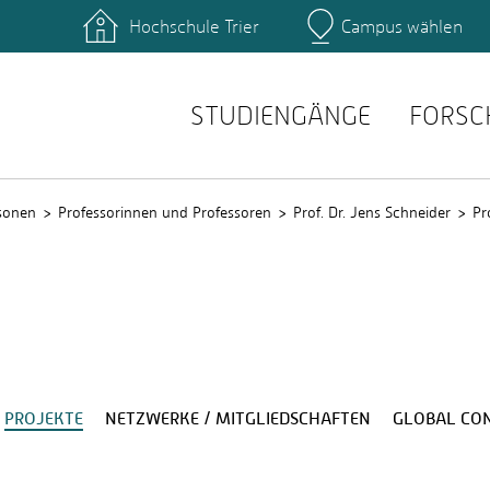
Hochschule Trier
Campus wählen
Hauptcamp
ende der Informatik
Prüfungsordnungen
ende der Therapie­
Modulhandbücher
chaften
STUDIENGÄNGE
FORSC
t (HS-Verwaltung)
sonen
Professorinnen und Professoren
Prof. Dr. Jens Schneider
Pr
PROJEKTE
NETZWERKE / MITGLIEDSCHAFTEN
GLOBAL CO