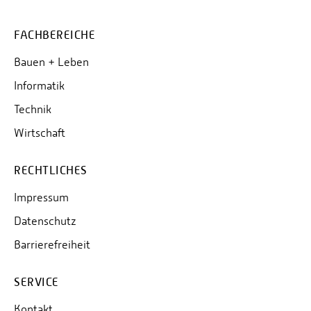
STUDIENPHASE IM AUSLAND
FACHBEREICHE
PRAKTIKUM IM AUSLAND
SUMMER-SCHOOLS / WINTER-SCHOOLS
Bauen + Leben
Informatik
SPRACHKURSE
Technik
FÖRDERMÖGLICHKEITEN
Wirtschaft
ERFAHRUNGSBERICHTE
TIPPS
RECHTLICHES
OUTGOING STAFF
Impressum
Datenschutz
Barrierefreiheit
SERVICE
Kontakt