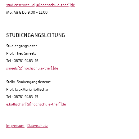
studienservice-io[@]hochschule-trier[.]de
Mo, Mi & Do 9:00 - 12:00
STUDIENGANGSLEITUNG
Studiengangsleiter:
Prof. Theo Smeets
Tel.: 06781 9463-16
smeets[@]hochschule-trier[.]de
Stellv. Studiengangsleiterin:
Prof. Eva-Maria Kollischan
Tel.: 06781 9463-15
e.kollischan[@]hochschule-trier[.]de
Impressum
|
Datenschutz