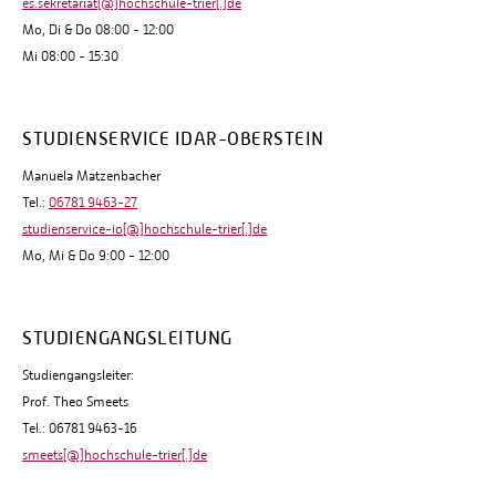
es.sekretariat[@]hochschule-trier[.]de
Mo, Di & Do 08:00 - 12:00
Mi 08:00 - 15:30
STUDIENSERVICE IDAR-OBERSTEIN
Manuela Matzenbacher
Tel.:
06781 9463-27
studienservice-io[@]hochschule-trier[.]de
Mo, Mi & Do 9:00 - 12:00
STUDIENGANGSLEITUNG
Studiengangsleiter:
Prof. Theo Smeets
Tel.: 06781 9463-16
smeets[@]hochschule-trier[.]de