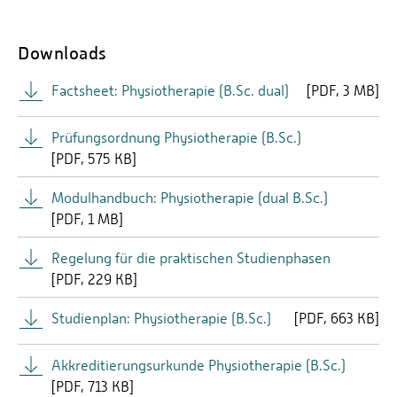
Dr. Steffen Müller
einzelne Lehrveranstaltungen an der Hochschule
Physiotherapeuten (PhysTh-APrV), Stand 2.8.2013
internationalen Arbeitsmarkt und schafft die
Trier (Kernstudium).
nachweisen, können das Studium berufsbegleitend
Voraussetzung für den Zugang zu einem konsekutiven
Downloads
aufnehmen, sofern sie die
Master-Studiengang.
Im vierten Jahr studieren Sie ausschließlich an der
Hochschulzugangsberechtigung nachweisen.
Hochschule Trier, absolvieren zwei fachspezifische
Factsheet: Physiotherapie (B.Sc. dual)
[
PDF
3 MB]
Praktika und fertigen Ihre Bachelor-Abschlussarbeit
an (Vertiefungsstudium).
Prüfungsordnung Physiotherapie (B.Sc.)
[
PDF
575 KB]
Modulhandbuch: Physiotherapie (dual B.Sc.)
[
PDF
1 MB]
Regelung für die praktischen Studienphasen
[
PDF
229 KB]
Studienplan: Physiotherapie (B.Sc.)
[
PDF
663 KB]
Akkreditierungsurkunde Physiotherapie (B.Sc.)
[
PDF
713 KB]