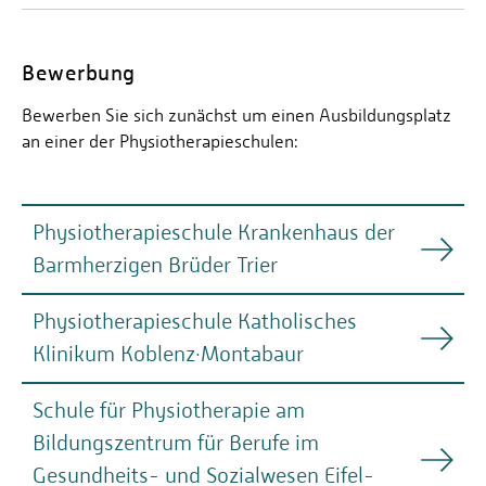
Bewerbung
Bewerben Sie sich zunächst um einen Ausbildungsplatz
an einer der Physiotherapieschulen:
Physiotherapieschule Krankenhaus der
Barmherzigen Brüder Trier
Physiotherapieschule Katholisches
Physiotherapieschule Krankenhaus der
Klinikum Koblenz·Montabaur
Barmherzigen Brüder Trier
www.bk-trier.de
Schule für Physiotherapie am
Physiotherapieschule Katholisches
Bildungszentrum für Berufe im
Klinikum Koblenz·Montabaur
Nordallee 1
54292 Trier
Gesundheits- und Sozialwesen Eifel-