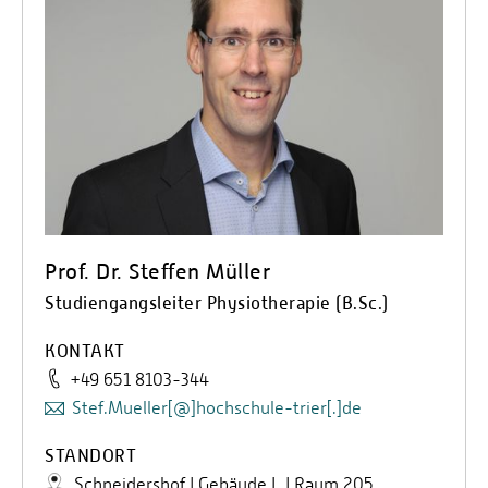
Prof. Dr. Steffen Müller
Studiengangsleiter Physiotherapie (B.Sc.)
KONTAKT
+49 651 8103-344
Stef.Mueller[@]hochschule-trier[.]de
STANDORT
Schneidershof | Gebäude L | Raum 205