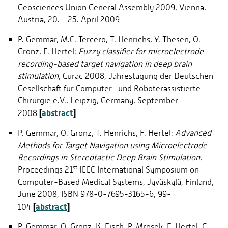
Geosciences Union General Assembly 2009, Vienna,
Austria, 20. – 25. April 2009
P. Gemmar, M.E. Tercero, T. Henrichs, Y. Thesen, O.
Gronz, F. Hertel:
Fuzzy classifier for microelectrode
recording-based target navigation in deep brain
stimulation
, Curac 2008, Jahrestagung der Deutschen
Gesellschaft für Computer- und Roboterassistierte
Chirurgie e.V., Leipzig, Germany, September
[
abstract
]
2008
P. Gemmar, O. Gronz, T. Henrichs, F. Hertel:
Advanced
Methods for Target Navigation using Microelectrode
Recordings in Stereotactic Deep Brain Stimulation
,
st
Proceedings 21
IEEE International Symposium on
Computer-Based Medical Systems, Jyväskylä, Finland,
June 2008, ISBN 978-0-7695-3165-6, 99-
[
abstract
]
104
P. Gemmar, O. Gronz, K. Fisch, P. Mrosek, F. Hertel, C.