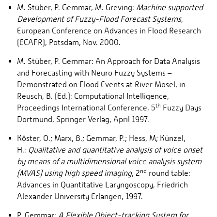
M. Stüber, P. Gemmar, M. Greving:
Machine supported
Development of Fuzzy-Flood Forecast Systems
,
European Conference on Advances in Flood Research
(ECAFR), Potsdam, Nov. 2000.
M. Stüber, P. Gemmar: An Approach for Data Analysis
and Forecasting with Neuro Fuzzy Systems –
Demonstrated on Flood Events at River Mosel, in
Reusch, B. (Ed.): Computational Intelligence,
th
Proceedings International Conference, 5
Fuzzy Days
Dortmund, Springer Verlag, April 1997.
Köster, O.; Marx, B.; Gemmar, P.; Hess, M; Künzel,
H.:
Qualitative and quantitative analysis of voice onset
by means of a multidimensional voice analysis system
nd
(MVAS) using high speed imaging
, 2
round table:
Advances in Quantitative Laryngoscopy, Friedrich
Alexander University Erlangen, 1997.
P. Gemmar:
A Flexible Object-tracking System for