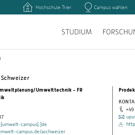
Hochschule Trier
Campus wählen
Hauptcamp
hek
Fachbereiche
ttformen
Personensuche
einrichtungen
Stellenangebote
STUDIUM
FORSCHU
l
e Schweizer
 Umweltplanung/Umwelttechnik - FR
Prodek
ik
KONTA
+49
upu
37
htt
@]umwelt-campus[.]de
umwelt-campus.de/aschweizer