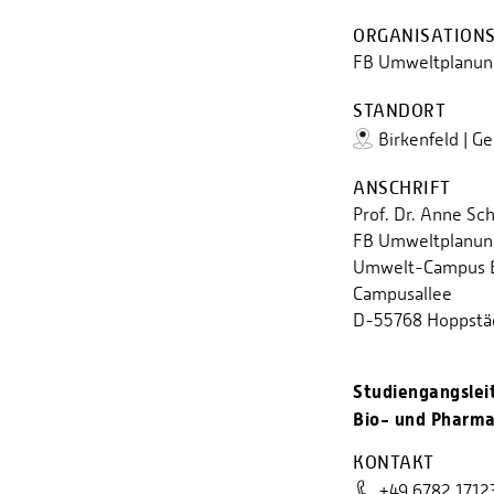
ORGANISATIONS
FB Umweltplanung
STANDORT
Birkenfeld | G
ANSCHRIFT
Prof. Dr. Anne Sc
FB Umweltplanung
Umwelt-Campus B
Campusallee
D-55768 Hoppstä
Studiengangsle
Bio- und Pharma
KONTAKT
+49 6782 1712