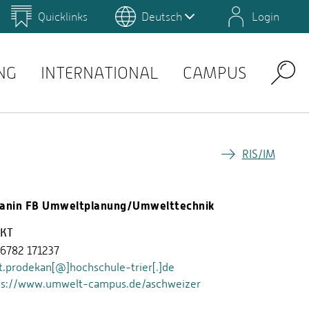
Quicklinks
Deutsch
Login
us
Campus Gestaltung
Umwelt-Campus Birkenfeld
Intranet
QIS
Studienservice
NG
INTERNATIONAL
CAMPUS
Search
RIS/IM
anin FB Umweltplanung/Umwelttechnik
KT
 6782 171237
t.prodekan[@]hochschule-trier[.]de
ps://www.umwelt-campus.de/aschweizer