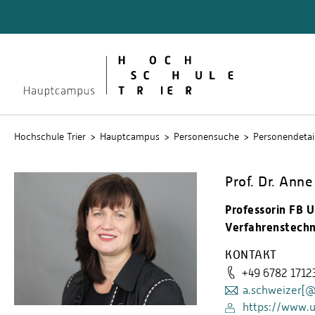
Quicklinks
Bibliot
Lernpla
Service
Stud.IP
Hochschule Trier
Hauptcampus
Personensuche
Personendetai
Prof. Dr. Ann
Professorin FB
Verfahrenstechn
KONTAKT
+49 6782 1712
a.schweizer[
https://www.