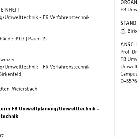
ORGAN
FB Umw
EINHEIT
/Umwelttechnik - FR Verfahrenstechnik
STAND
Birk
ebäude 9913 | Raum 15
ANSCH
Prof. D
FB Umw
hweizer
Umwelt
/Umwelttechnik - FR Verfahrenstechnik
Campus
irkenfeld
D-5576
dten-Weiersbach
iterin FB Umweltplanung/Umwelttechnik -
technik
37