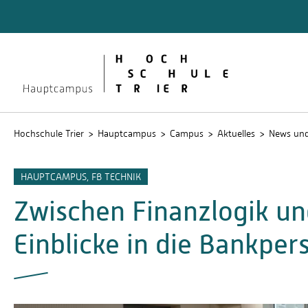
Quicklinks
Bibliot
Lernpla
Service
Stud.IP
Hochschule Trier
Hauptcampus
Campus
Aktuelles
News und
HAUPTCAMPUS, FB TECHNIK
Zwischen Finanzlogik un
Einblicke in die Bankper