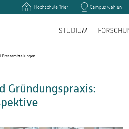
Hochschule Trier
Campus wählen
Hauptcamp
hek
Fachbereiche
ttformen
Personensuche
einrichtungen
Stellenangebote
STUDIUM
FORSCHU
 Pressemitteilungen
d Gründungspraxis:
spektive