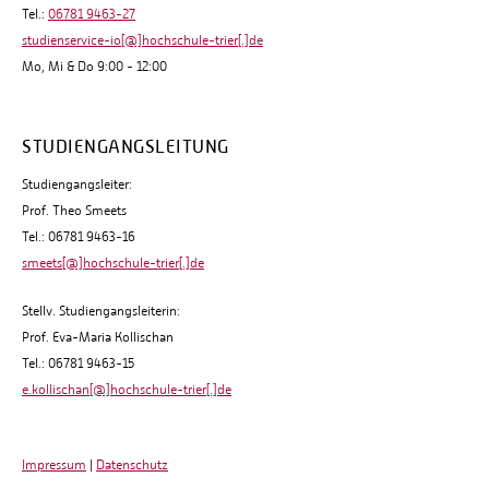
Tel.:
06781 9463-27
studienservice-io[@]hochschule-trier[.]de
Mo, Mi & Do 9:00 - 12:00
STUDIENGANGSLEITUNG
Studiengangsleiter:
Prof. Theo Smeets
Tel.: 06781 9463-16
smeets[@]hochschule-trier[.]de
Stellv. Studiengangsleiterin:
Prof. Eva-Maria Kollischan
Tel.: 06781 9463-15
e.kollischan[@]hochschule-trier[.]de
Impressum
|
Datenschutz