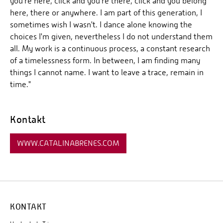
you're here, click and you're there, click and you belong
here, there or anywhere. I am part of this generation, I
sometimes wish I wasn't. I dance alone knowing the
choices I'm given, nevertheless I do not understand them
all. My work is a continuous process, a constant research
of a timelessness form. In between, I am finding many
things I cannot name. I want to leave a trace, remain in
time."
Kontakt
WWW.CATALINABRENES.COM
KONTAKT