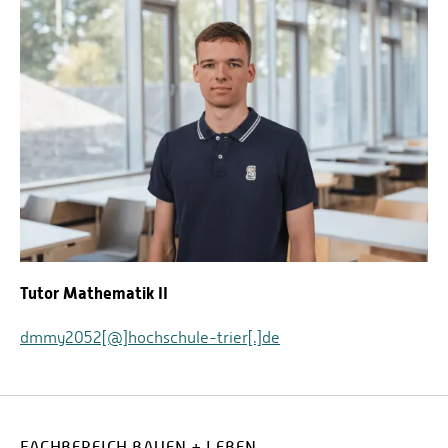
Tutor Mathematik II
dmmy2052[@]hochschule-trier[.]de
FACHBEREICH BAUEN + LEBEN