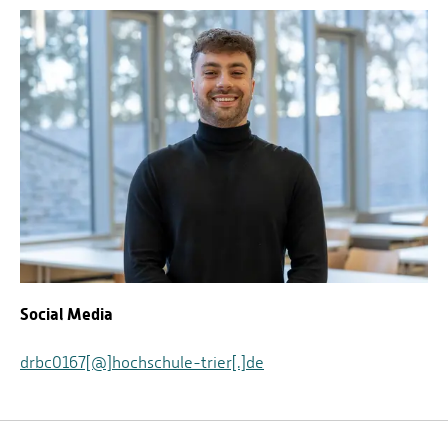
Social Media
drbc0167[@]hochschule-trier[.]de