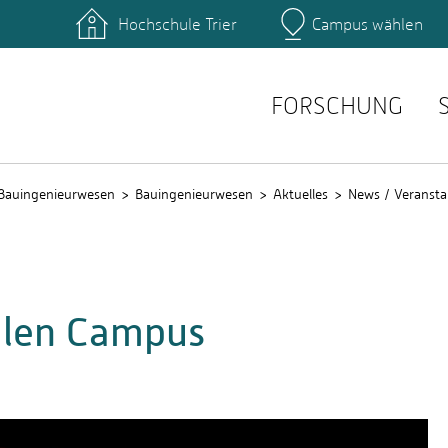
Hochschule Trier
Campus wählen
Hauptcamp
ngänge Bauingenieurwesen
Vorlesungspläne
emester Bauingenieurwesen
Auslandssemester
FORSCHUNG
Bauingenieurwesen
Bauingenieurwesen
Aktuelles
News / Veransta
alen Campus