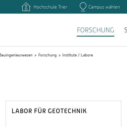
Hochschule Trier
Campus wählen
Hauptcamp
ngänge Bauingenieurwesen
Vorlesungspläne
emester Bauingenieurwesen
Auslandssemester
FORSCHUNG
Bauingenieurwesen
Forschung
Institute / Labore
LABOR FÜR GEOTECHNIK