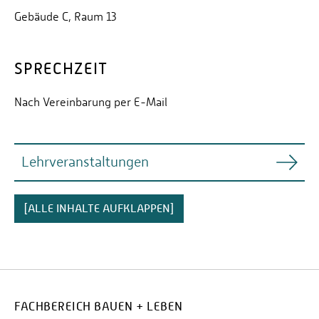
Gebäude C, Raum 13
SPRECHZEIT
Nach Vereinbarung per E-Mail
Lehrveranstaltungen
Bachelor-Studiengänge Bauingenieurwesen:
[ALLE INHALTE AUFKLAPPEN]
Vermessungskunde I
für Studierende mit Studienbeginn zum WS 19/20
Vermessungskunde II
Wahlpflichtfach
FACHBEREICH BAUEN + LEBEN