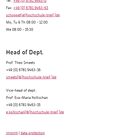
Tel.:
+49 (0) 6781 9463-0
Fax:
+49 (0) 6781 9463-63
schoppet(at)hochschule-trier[.]de
Mo, Tu & Th 08:00 - 12:00
We 08:00 - 15:30
Head of Dept.
Prof. Theo Smeets
+49 (0) 6781 9463-16
smeets[@]hochschule-trier[.]de
Vice-head of dept.:
Prof. Eva-Maria Kollischan
+49 (0) 6781 9463-15
e.kollischan[@]hochschule-trier[.]de
imprint
|
data protection