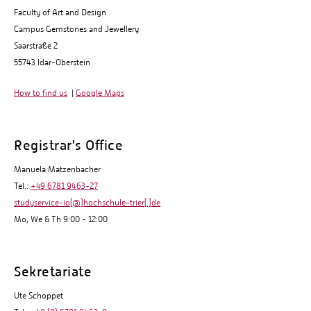
Faculty of Art and Design
Campus Gemstones and Jewellery
Saarstraße 2
55743 Idar-Oberstein
How to find us
|
Google Maps
Registrar's Office
Manuela Matzenbacher
Tel.:
+49 6781 9463-27
studyservice-io[@]hochschule-trier[.]de
Mo, We & Th 9:00 - 12:00
Sekretariate
Ute Schoppet