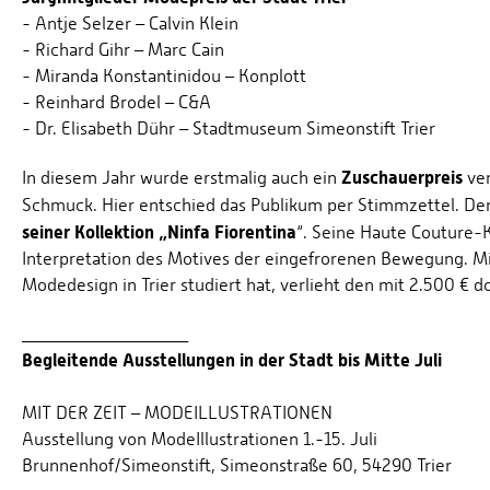
- Antje Selzer – Calvin Klein
- Richard Gihr – Marc Cain
- Miranda Konstantinidou – Konplott
- Reinhard Brodel – C&A
- Dr. Elisabeth Dühr – Stadtmuseum Simeonstift Trier
Zuschauerpreis
In diesem Jahr wurde erstmalig auch ein
ve
Schmuck. Hier entschied das Publikum per Stimmzettel. Der
seiner Kollektion „Ninfa Fiorentina
“. Seine Haute Couture-K
Interpretation des Motives der eingefrorenen Bewegung. Mi
Modedesign in Trier studiert hat, verlieht den mit 2.500 € d
___________________
Begleitende Ausstellungen in der Stadt bis Mitte Juli
MIT DER ZEIT – MODEILLUSTRATIONEN
Ausstellung von ModeIllustrationen 1.-15. Juli
Brunnenhof/Simeonstift, Simeonstraße 60, 54290 Trier