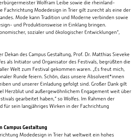
berbürgermeister Wolfram Leibe sowie die rheinland-
ie Fachrichtung Modedesign in Trier gilt zurecht als eine der
 Landes. Mode kann Tradition und Moderne verbinden sowie
sign- und Produktionsweise in Einklang bringen.
onomischer, sozialer und ökologischer Entwicklungen“,
der Dekan des Campus Gestaltung, Prof. Dr. Matthias Sieveke
s als Initiator und Organisator des Festivals, begrüßten die
 aller Welt zum Festival gekommen waren. „Es freut mich,
ionaler Runde feiern. Schön, dass unsere Absolvent*innen
ben und unserer Einladung gefolgt sind. Großer Dank gilt
viel Herzblut und außergewöhnlichem Engagement weit über
tivals gearbeitet haben,“ so Wolfes. Im Rahmen der
 für sein langjähriges Wirken in der Fachrichtung
m Campus Gestaltung
hrichtung Modedesign in Trier hat weltweit ein hohes