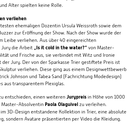
nd Alter spielten keine Rolle.
en verliehen
ltesten ehemaligen Dozentin Ursula Weissroth sowie dem
Buzzer zur Eröffnung der Show. Nach der Show wurde der
 Leibe verliehen. Aus über 40 eingereichten
„Is it cold in the water?“
 Jury die Arbeit
von Master-
alität und Frische aus, sie verbindet mit Witz und Ironie
r Jury. Der von der Sparkasse Trier gestiftete Preis ist
 Skulptur verliehen. Diese ging aus einem Designwettbewerb
atrick Johnson und Tabea Sand (Fachrichtung Modedesign)
es aus transparentem Plexiglas.
Jurypreis
zu entschieden, einen weiteren
in Höhe von 1000
Paola Olaguivel
an Master-Absolventin
zu verleihen.
ll im 3D-Design entstandene Kollektion in Trier, eine absolute
g, sondern Avatare präsentierten per Video die Kleidung.