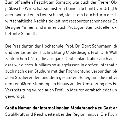
Zum offiziellen Festakt am Samstag war auch der Trierer O
pfälzische Wirtschaftsministerin Daniela Schmitt vor Ort. „D
anerkanntesten in Deutschland, sie ist ein Leuchtturm des
wirtschaftliche Nachhaltigkeit mit ressourcenschonender De
Designer*innen sind immer auch Protagonisten aktueller ök
betonte Schmitt.
Die Präsidentin der Hochschule, Prof. Dr. Dorit Schumann, 
und der Leiter der Fachrichtung Modedesign, Prof. Dirk Wolfe
zahlreichen Gäste, die aus ganz Deutschland, aber auch aus
dass wir dieses Jubiläum so ausgelassen in großer, internat
auch nach dem Studium mit der Fachrichtung verbunden blei
allen Studierenden und dem gesamten Kollegium, die mit 
den regulären Stundenplan hinaus an der Umsetzung des Fes
Veranstaltung wurde auch Prof. Jo Meurer verabschiedet und
gewürdigt.
Große Namen der internationalen Modebranche zu Gast a
Strahlkraft und Reichweite über die Region hinaus: Die Fac