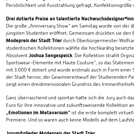
Persönlichkeit und Ausstrahlung gefragt, Konfektionsgröße u
Drei dotierte Preise an talentierte Nachwuchsdesigner*inn
Die große „Anniversary Show“ am Samstag wurde von der ä
jüngsten Studenten eröffnet. Gemeinsam drückten sie den 
Modepreis der Stadt Trier
durch Oberbürgermeister Wolfram
studentischen Kollektionen wählte die hochkarätig besetzte
Joshua Sengespeick
Absolvent
. Die Kollektion strahlt Orgin
Sportswear-Elemente mit Haute Couture“, so das Statement de
mit 3.000 € dotiert und wurde erstmals auch in Form einer
der Stadt hervor, der Gewinnerentwurf der Studierenden P
zeigt einen dreidimensionalen Grundriss des Irminenfreihof
Ganz überraschend und spontan hatte sich die Jury auch da
Euro für ihre innovative und zukunftsweisende Kollektion 
„Emotionen im Metaversum“
ist die erste komplett virtue
Premiere. Und so waren auch keine Modells auf dem Laufste
Jurymitglieder Modepreis der Stadt Trier