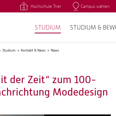
Hochschule Trier
Campus wählen
Hauptcamp
 Fachrichtungen
Intranet
angebote
Stud.IP
STUDIUM
STUDIUM & BE
Studium
Kontakt & News
News
Mit der Zeit“ zum 100-
Fachrichtung Modedesign