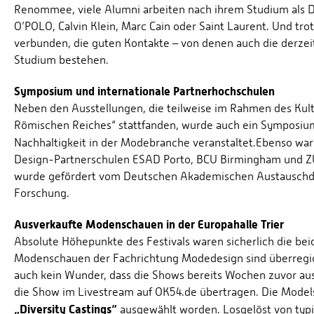
Renommee, viele Alumni arbeiten nach ihrem Studium als 
O’POLO, Calvin Klein, Marc Cain oder Saint Laurent. Und tr
verbunden, die guten Kontakte – von denen auch die derzei
Studium bestehen.
Symposium und internationale Partnerhochschulen
Neben den Ausstellungen, die teilweise im Rahmen des Ku
Römischen Reiches“ stattfanden, wurde auch ein Symposiu
Nachhaltigkeit in der Modebranche veranstaltet.
Ebenso war
Design-Partnerschulen ESAD Porto, BCU Birmingham und ZU
wurde gefördert vom Deutschen Akademischen Austauschdi
Forschung.
Ausverkaufte Modenschauen in der Europahalle Trier
Absolute Höhepunkte des Festivals waren sicherlich die b
Modenschauen der Fachrichtung Modedesign sind überregiona
auch kein Wunder, dass die Shows bereits Wochen zuvor aus
die Show im Livestream auf OK54.de übertragen. Die Mode
„Diversity Castings“
ausgewählt worden. Losgelöst von ty