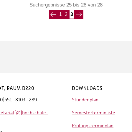
Suchergebnisse 25 bis 28 von 28
1
2
3
AT, RAUM D220
DOWNLOADS
(0)651- 8103- 289
Stundenplan
retariat[@]hochschule-
Semesterterminliste
Prüfungsterminplan