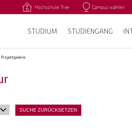
Hochschule Trier
Campus wählen
Hauptcamp
 Fachrichtungen
Intranet
angebote
Stud.IP
STUDIUM
STUDIENGANG
IN
Projektgalerie
ur
SUCHE ZURÜCKSETZEN