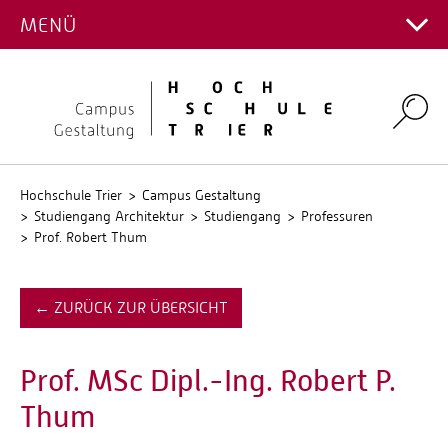
PROJEKTGALERIE
MENÜ
Hauptcampus
Kontakt Fachrichtungen
Campus Gestaltung
Intranet
Personalverzeichnis
Umwelt-Campus Birkenfeld
Search
Stellenangebote
Stud.IP
QIS
Hochschule Trier
Campus Gestaltung
Studiengang Architektur
Studiengang
Professuren
Prof. Robert Thum
← ZURÜCK ZUR ÜBERSICHT
Prof. MSc Dipl.-Ing. Robert P.
Thum