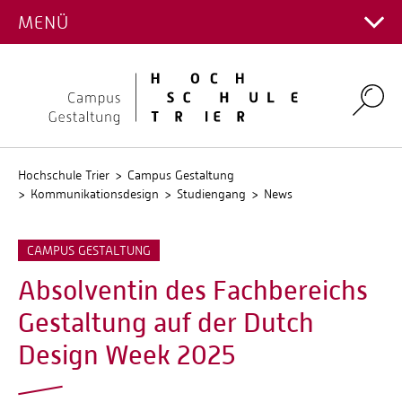
STUDIENGANG
MENÜ
Hauptcampus
Kontakt Fachrichtungen
Campus Gestaltung
Intranet
Personalverzeichnis
Umwelt-Campus Birkenfeld
Search
Stellenangebote
Stud.IP
QIS
Hochschule Trier
Campus Gestaltung
Kommunikationsdesign
Studiengang
News
CAMPUS GESTALTUNG
Absolventin des Fachbereichs
Gestaltung auf der Dutch
Design Week 2025