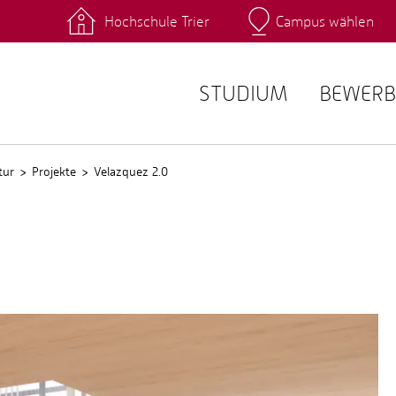
Hochschule Trier
Campus wählen
Hauptcamp
 Fachrichtungen
Intranet
angebote
Stud.IP
STUDIUM
BEWERB
tur
Projekte
Velazquez 2.0