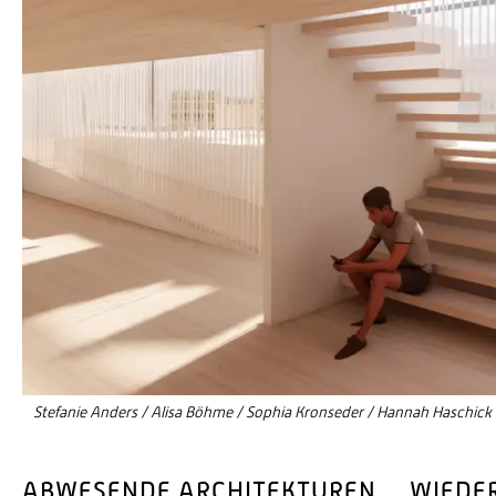
Stefanie Anders / Alisa Böhme / Sophia Kronseder / Hannah Haschick
ABWESENDE ARCHITEKTUREN ... WIED