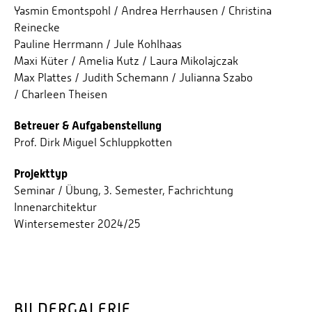
Yasmin Emontspohl / Andrea Herrhausen / Christina
Reinecke
Pauline Herrmann / Jule Kohlhaas
Maxi Küter / Amelia Kutz / Laura Mikolajczak
Max Plattes / Judith Schemann / Julianna Szabo
/ Charleen Theisen
Betreuer & Aufgabenstellung
Prof. Dirk Miguel Schluppkotten
Projekttyp
Seminar / Übung, 3. Semester, Fachrichtung
Innenarchitektur
Wintersemester 2024/25
an Barfuß / Marleen Lüdemann / Anneke Schreyer
BILDERGALERIE