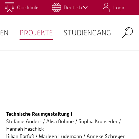
Quicklinks
Deutsch
Login
us
Campus Gestaltung
Umwelt-Campus Birkenfeld
Personalverzeichnis
QIS
EN
PROJEKTE
STUDIENGANG
Search
Technische Raumgestaltung I
Stefanie Anders / Alisa Böhme / Sophia Kronseder /
Hannah Haschick
Kilian Barfuß / Marleen Lüdemann / Anneke Schreyer