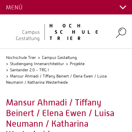
STUDIENGANG
MENÜ
Hauptcampus
Kontakt Fachrichtungen
Campus Gestaltung
Intranet
Personalverzeichnis
Umwelt-Campus Birkenfeld
Search
Stellenangebote
Stud.IP
QIS
Hochschule Trier
Campus Gestaltung
Studiengang Innenarchitektur
Projekte
Santander 2.0 - TRG I
Mansur Ahmadi / Tiffany Beinert / Elena Ewen / Luisa
Neumann / Katharina Westerheide
Mansur Ahmadi / Tiffany
Beinert / Elena Ewen / Luisa
Neumann / Katharina