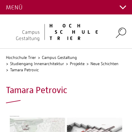
STUDIENGANG
MENÜ
Hauptcampus
Kontakt Fachrichtungen
Campus Gestaltung
Intranet
Personalverzeichnis
Umwelt-Campus Birkenfeld
Search
Stellenangebote
Stud.IP
QIS
Hochschule Trier
Campus Gestaltung
Studiengang Innenarchitektur
Projekte
Neue Schichten
Tamara Petrovic
Tamara Petrovic