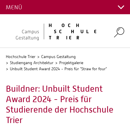
PROJEKTGALERIE
MENÜ
Hauptcampus
Kontakt Fachrichtungen
Campus Gestaltung
Intranet
Personalverzeichnis
Umwelt-Campus Birkenfeld
Search
Stellenangebote
Stud.IP
QIS
Hochschule Trier
Campus Gestaltung
Studiengang Architektur
Projektgalerie
Unbuilt Student Award 2024 - Preis für "Straw for four"
Buildner: Unbuilt Student
Award 2024 - Preis für
Studierende der Hochschule
Trier