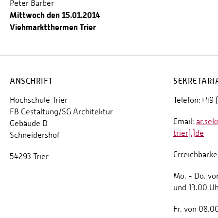
Peter Barber
Mittwoch den 15.01.2014
Viehmarktthermen Trier
ANSCHRIFT
SEKRETARI
Hochschule Trier
Telefon:+49 
FB Gestaltung/SG Architektur
Email:
ar.sek
Gebäude D
trier[.]de
Schneidershof
Erreichbarkei
54293 Trier
Mo. - Do. vo
und 13.00 Uh
Fr. von 08.0