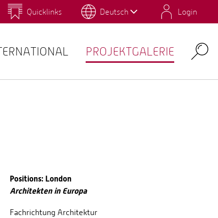
Quicklinks
Deutsch
Login
us
Campus Gestaltung
Umwelt-Campus Birkenfeld
Personalverzeichnis
QIS
TERNATIONAL
PROJEKTGALERIE
Search
Positions: London
Architekten in Europa
Fachrichtung Architektur