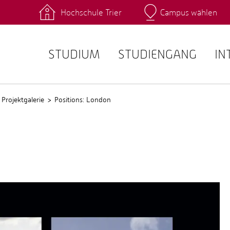
Hochschule Trier
Campus wählen
Hauptcamp
 Fachrichtungen
Intranet
angebote
Stud.IP
STUDIUM
STUDIENGANG
IN
Projektgalerie
Positions: London