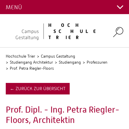
PROJEKTGALERIE
MENÜ
Hauptcampus
Kontakt Fachrichtungen
Campus Gestaltung
Intranet
Personalverzeichnis
Umwelt-Campus Birkenfeld
Search
Stellenangebote
Stud.IP
QIS
Hochschule Trier
Campus Gestaltung
Studiengang Architektur
Studiengang
Professuren
Prof. Petra Riegler-Floors
← ZURÜCK ZUR ÜBERSICHT
Prof. Dipl. - Ing. Petra Riegler-
Floors, Architektin