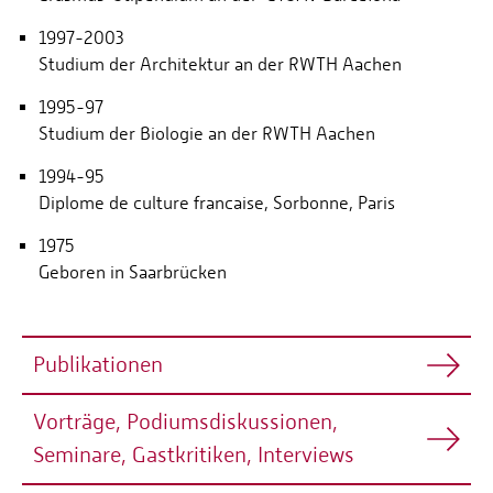
1997-2003
Studium der Architektur an der RWTH Aachen
1995-97
Studium der Biologie an der RWTH Aachen
1994-95
Diplome de culture francaise, Sorbonne, Paris
1975
Geboren in Saarbrücken
Publikationen
Vorträge, Podiumsdiskussionen,
1. Fachkongress Konstruktiver Ingenieurbau -
Seminare, Gastkritiken, Interviews
Kompetenz-Plattform für die bautechnische
Gesamtplanung