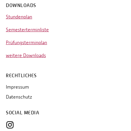
DOWNLOADS
10/2022
„38%- Strategien nachhaltigen Bauens“, AJA Architektu
Stundenplan
Schütz (gmp), Prof. Andreas Hild (TUM) und Elena Spatz
https://www.arc.ed.tum.de/arc/ueber-uns/aktuelles/news-single-view/article
Semesterterminliste
https://www.arc.ed.tum.de/arc/ueber-uns/aktuelles/news-single-view/article
Prüfungsterminplan
09/2022
„Wege zum flächendeckenden Nachhaltigen Bauen und S
weitere Downloads
Deutsche Energie-Agentur, Berlin
https://www.gebaeudeforum.de/service/partnernetzwerk/aktivitaeten/2-ne
RECHTLICHES
09/2022
„Nachhaltig bauen – Rückbaupotenziale von Konstruktio
Impressum
die Hamburgische Architektenkammer und die Hessisc
Datenschutz
https://www.akhh.de/fortbildung/fortbildungsprogramm/?
no_cache=1&tx_akhhevents_event%5Bevent%5D=236&tx_akhhevents_event
SOCIAL MEDIA
https://www.akh.de/fortbildung/details/222-k31-nachhaltige-baustoffe-ru
07/2022