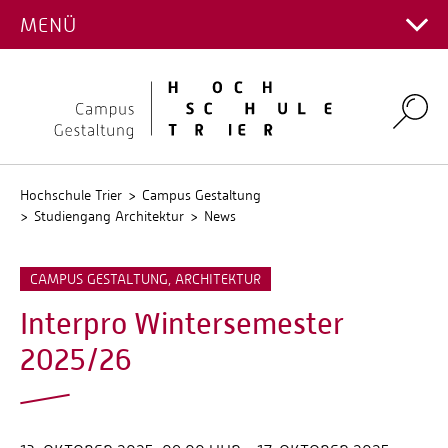
PROJEKTGALERIE
MENÜ
Hauptcampus
Kontakt Fachrichtungen
Campus Gestaltung
Intranet
Personalverzeichnis
Umwelt-Campus Birkenfeld
Search
Stellenangebote
Stud.IP
QIS
Hochschule Trier
Campus Gestaltung
Studiengang Architektur
News
CAMPUS GESTALTUNG, ARCHITEKTUR
Interpro Wintersemester
2025/26