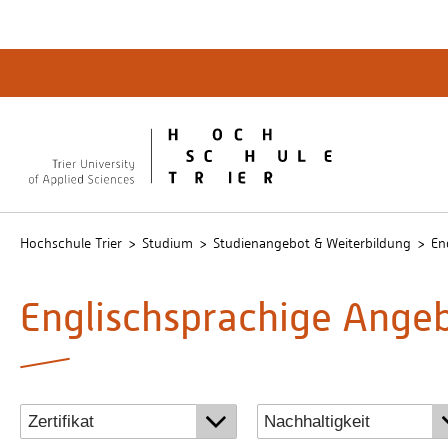
Quicklinks
Bibliot
QIS
publicu
Intrane
Hochschule Trier
Studium
Studienangebot & Weiterbildung
En
Englischsprachige Ange