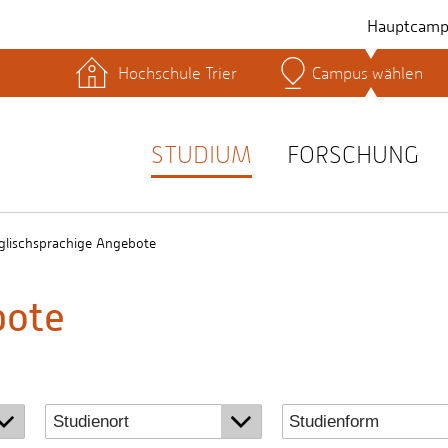
Hauptcamp
Hochschule Trier
Campus wählen
hek
Lernplattformen
Serviceeinrichtungen
s
Studienservice
STUDIUM
FORSCHUNG
t
glischsprachige Angebote
bote