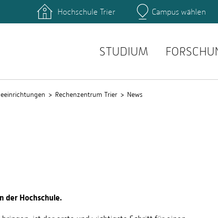
Hochschule Trier
Campus wählen
Hauptcamp
hek
Fachbereiche
ttformen
Personensuche
einrichtungen
Stellenangebote
STUDIUM
FORSCHU
ceeinrichtungen
Rechenzentrum Trier
News
n der Hochschule.