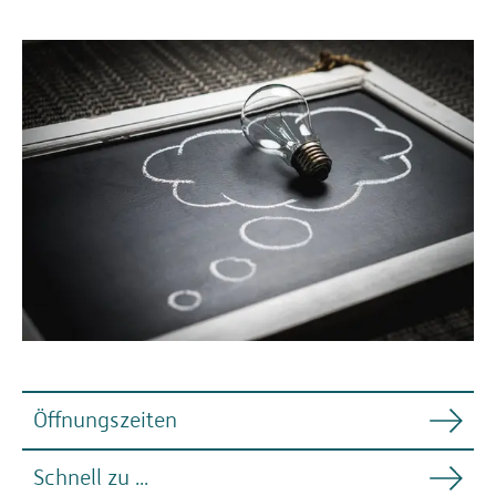
Öffnungszeiten
Schnell zu ...
Nachfolgend die Öffnungszeiten der RZ-Räume.