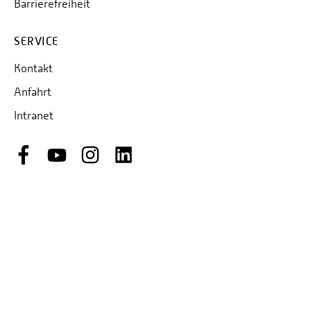
Barrierefreiheit
Personalvertretungen
Schwerbehindertenvertretungen
SERVICE
Informationssicherheit
Kontakt
Personalentwicklung
Anfahrt
Personensuche
Intranet