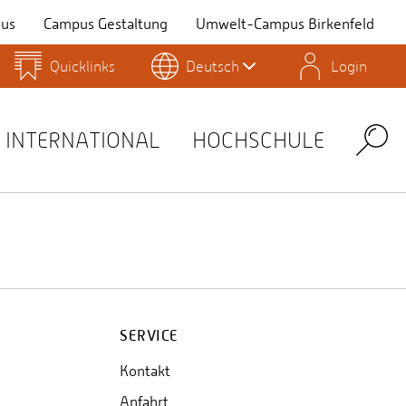
us
Campus Gestaltung
Umwelt-Campus Birkenfeld
Quicklinks
Deutsch
Login
Personensuche
Stellenangebote
Stud.IP
INTERNATIONAL
HOCHSCHULE
Search
SERVICE
Kontakt
Anfahrt