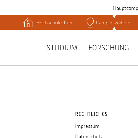
Hauptcamp
Hochschule Trier
Campus wählen
hek
Lernplattformen
Serviceeinrichtungen
s
Studienservice
STUDIUM
FORSCHUNG
t
RECHTLICHES
Impressum
Datenschutz