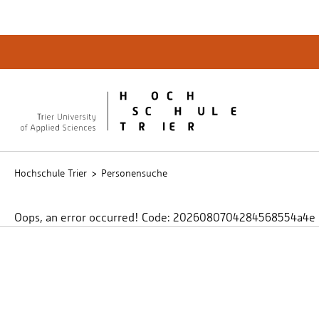
Quicklinks
Bibliot
QIS
publicu
Intrane
Hochschule Trier
Personensuche
Oops, an error occurred! Code: 2026080704284568554a4e