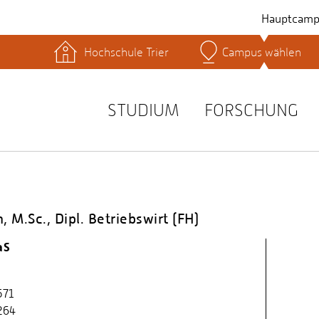
Hauptcamp
Hochschule Trier
Campus wählen
hek
Lernplattformen
Serviceeinrichtungen
s
Studienservice
STUDIUM
FORSCHUNG
t
 M.Sc., Dipl. Betriebswirt (FH)
aS
571
264