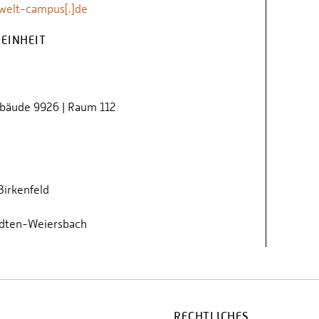
welt-campus[.]de
EINHEIT
ebäude 9926 | Raum 112
irkenfeld
dten-Weiersbach
RECHTLICHES