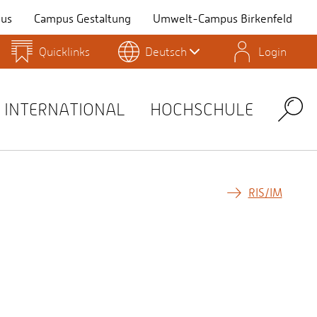
us
Campus Gestaltung
Umwelt-Campus Birkenfeld
Quicklinks
Deutsch
Login
Personensuche
Stellenangebote
Stud.IP
INTERNATIONAL
HOCHSCHULE
Search
RIS/IM