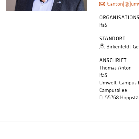
t.anton[@]um
ORGANISATIONS
IfaS
STANDORT
Birkenfeld | G
ANSCHRIFT
Thomas Anton
IfaS
Umwelt-Campus B
Campusallee
D-55768 Hoppstä