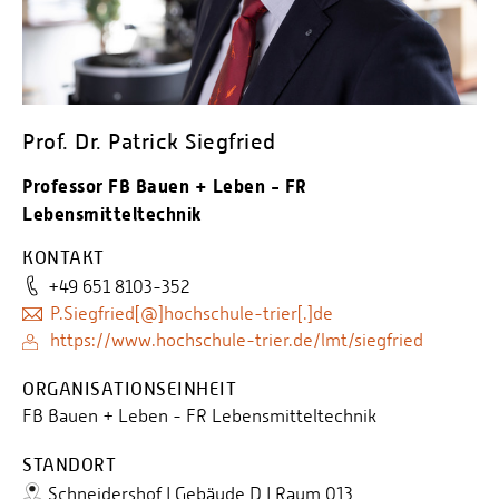
Personalvertretungen
Schwerbehindertenvertretungen
Informationssicherheit
Personalentwicklung
Prof. Dr. Patrick Siegfried
Personensuche
Professor FB Bauen + Leben - FR
Lebensmitteltechnik
KONTAKT
+49 651 8103-352
P.Siegfried[@]hochschule-trier[.]de
https://www.hochschule-trier.de/lmt/siegfried
ORGANISATIONSEINHEIT
FB Bauen + Leben - FR Lebensmitteltechnik
STANDORT
Schneidershof | Gebäude D | Raum 013