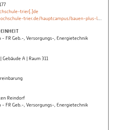
177
hschule-trier[.]de
er.de/hauptcampus/bauen-plus-leben/gve/fachrichtung/team/professoren/torsten-reindorf
EINHEIT
 - FR Geb.-, Versorgungs-, Energietechnik
 | Gebäude A | Raum 311
ereinbarung
sten Reindorf
 - FR Geb.-, Versorgungs-, Energietechnik