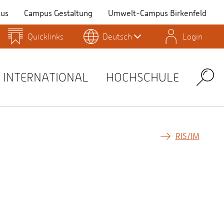
us
Campus Gestaltung
Umwelt-Campus Birkenfeld
Quicklinks
Deutsch
Login
Personensuche
Stellenangebote
Stud.IP
INTERNATIONAL
HOCHSCHULE
Search
RIS/IM