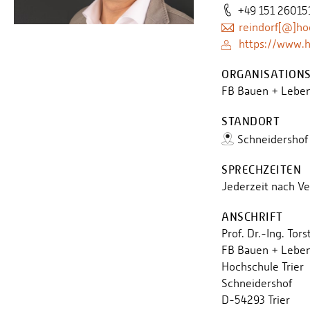
+49 151 26015
reindorf[@]hoc
https://www.hochschule-tri
ORGANISATIONS
FB Bauen + Leben
STANDORT
Schneidershof
SPRECHZEITEN
Jederzeit nach V
ANSCHRIFT
Prof. Dr.-Ing. Tor
FB Bauen + Leben
Hochschule Trier
Schneidershof
D-54293 Trier