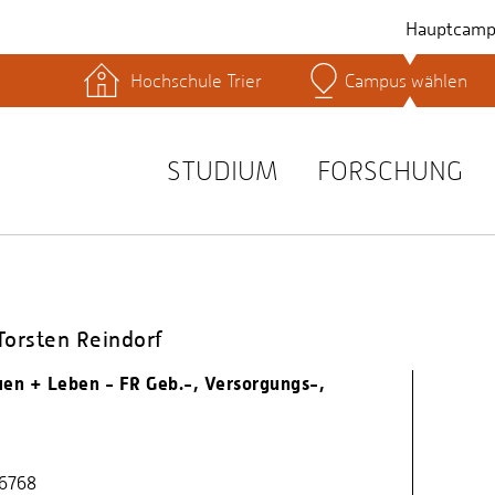
Hauptcamp
Hochschule Trier
Campus wählen
hek
Lernplattformen
Serviceeinrichtungen
s
Studienservice
STUDIUM
FORSCHUNG
t
 Torsten Reindorf
uen + Leben - FR Geb.-, Versorgungs-,
76768