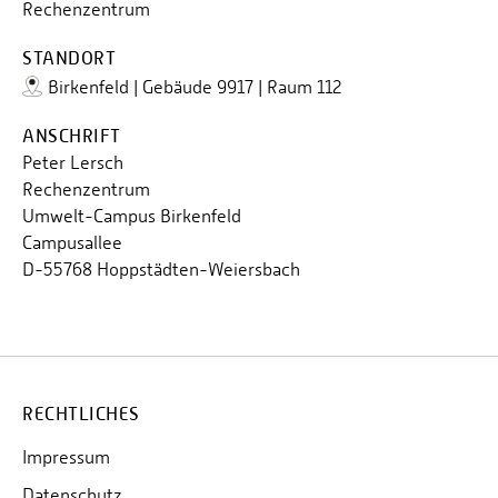
Rechenzentrum
Personalvertretungen
Schwerbehindertenvertretungen
STANDORT
Birkenfeld | Gebäude 9917 | Raum 112
Informationssicherheit
Personalentwicklung
ANSCHRIFT
Peter Lersch
Personensuche
Rechenzentrum
Umwelt-Campus Birkenfeld
Campusallee
D-55768 Hoppstädten-Weiersbach
RECHTLICHES
Impressum
Datenschutz