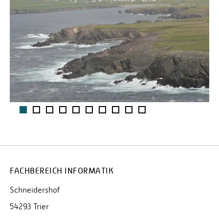
1
2
3
4
5
6
7
8
9
10
FACHBEREICH INFORMATIK
Schneidershof
54293 Trier