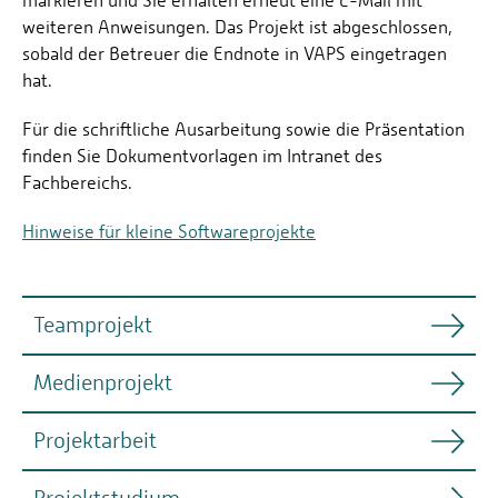
markieren und Sie erhalten erneut eine E-Mail mit
weiteren Anweisungen. Das Projekt ist abgeschlossen,
sobald der Betreuer die Endnote in VAPS eingetragen
hat.
Für die schriftliche Ausarbeitung sowie die Präsentation
finden Sie Dokumentvorlagen im Intranet des
Fachbereichs.
Hinweise für kleine Softwareprojekte
Teamprojekt
Medienprojekt
Das Teamprojekt ist in den Bachelor-Studiengängen
im 5. Fachsemester vorgesehen. Der Umfang beträgt
Projektarbeit
10 ECTS-Punkte, was einer Bearbeitungszeit von 2
Im Bachelor-Studiengang
Informatik - Digitale
Monaten in Vollzeit entspricht. Die Bearbeitungszeit
Medien und Spiele
gibt es neben dem Teamprojekt
verlängert sich entsprechend, wenn Sie parallel