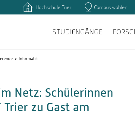
Hochschule Trier
Campus wählen
Hauptcamp
ende der Informatik
Prüfungsordnungen
ende der Therapie­
Modulhandbücher
chaften
STUDIENGÄNGE
FORSC
t (HS-Verwaltung)
ierende
Informatik
im Netz: Schülerinnen
 Trier zu Gast am