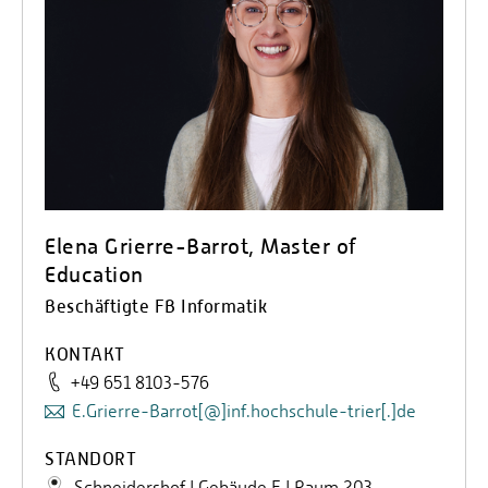
Elena Grierre-Barrot, Master of
Education
Beschäftigte FB Informatik
KONTAKT
+49 651 8103-576
E.Grierre-Barrot[@]inf.hochschule-trier[.]de
STANDORT
Schneidershof | Gebäude F | Raum 203