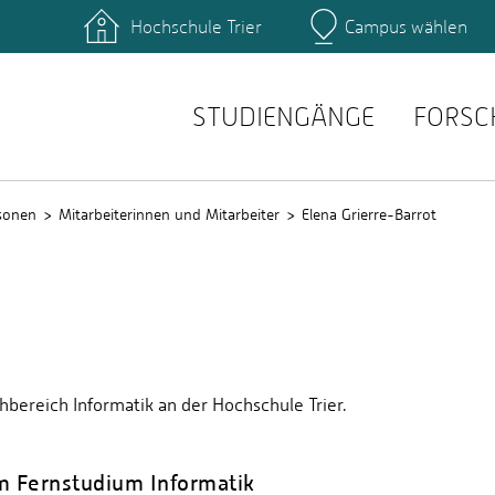
Hochschule Trier
Campus wählen
Hauptcamp
ende der Informatik
Prüfungsordnungen
ende der Therapie­
Modulhandbücher
chaften
STUDIENGÄNGE
FORSC
t (HS-Verwaltung)
sonen
Mitarbeiterinnen und Mitarbeiter
Elena Grierre-Barrot
chbereich Informatik an der Hochschule Trier.
m Fernstudium Informatik