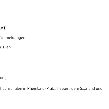
OLAT
Rückmeldungen
ialien
tung
hhochschulen in Rheinland-Pfalz, Hessen, dem Saarland und