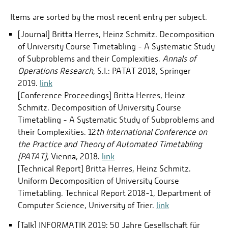
Items are sorted by the most recent entry per subject.
LEHRE
[Journal] Britta Herres, Heinz Schmitz. Decomposition
PUBLIKATIONEN
of University Course Timetabling - A Systematic Study
LABOR
of Subproblems and their Complexities.
Annals of
Operations Research
, S.I.: PATAT 2018, Springer
2019.
link
[Conference Proceedings] Britta Herres, Heinz
Schmitz. Decomposition of University Course
Timetabling - A Systematic Study of Subproblems and
their Complexities. 12
th International Conference on
the Practice and Theory of Automated Timetabling
(PATAT)
, Vienna, 2018.
link
[Technical Report] Britta Herres, Heinz Schmitz.
Uniform Decomposition of University Course
Timetabling. Technical Report 2018-1, Department of
Computer Science, University of Trier.
link
[Talk] INFORMATIK 2019: 50 Jahre Gesellschaft für