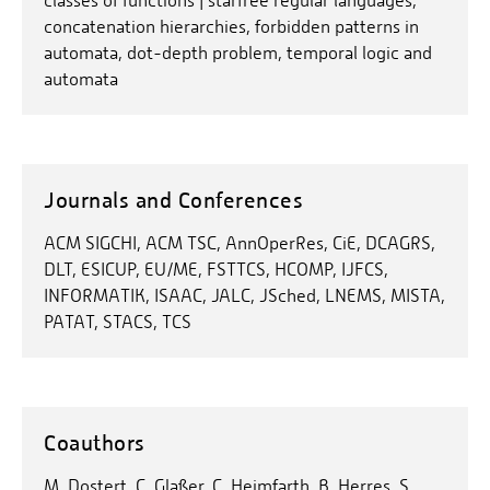
classes of functions | starfree regular languages,
concatenation hierarchies, forbidden patterns in
automata, dot-depth problem, temporal logic and
automata
Journals and Conferences
ACM SIGCHI, ACM TSC, AnnOperRes, CiE, DCAGRS,
DLT, ESICUP, EU/ME, FSTTCS, HCOMP, IJFCS,
INFORMATIK, ISAAC, JALC, JSched, LNEMS, MISTA,
PATAT, STACS, TCS
Coauthors
M. Dostert, C. Glaßer, C. Heimfarth, B. Herres, S.