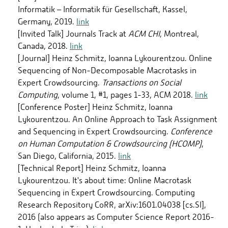
Informatik – Informatik für Gesellschaft, Kassel,
Germany, 2019.
link
[Invited Talk] Journals Track at
ACM CHI
, Montreal,
Canada, 2018.
link
[Journal] Heinz Schmitz, Ioanna Lykourentzou. Online
Sequencing of Non-Decomposable Macrotasks in
Expert Crowdsourcing.
Transactions on Social
Computing
, volume 1, #1, pages 1-33, ACM 2018.
link
[Conference Poster] Heinz Schmitz, Ioanna
Lykourentzou. An Online Approach to Task Assignment
and Sequencing in Expert Crowdsourcing.
Conference
on Human Computation & Crowdsourcing (HCOMP)
,
San Diego, California, 2015.
link
[Technical Report] Heinz Schmitz, Ioanna
Lykourentzou. It's about time: Online Macrotask
Sequencing in Expert Crowdsourcing. Computing
Research Repository CoRR, arXiv:1601.04038 [cs.SI],
2016 (also appears as Computer Science Report 2016-