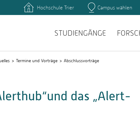
Hochschule Trier
Campus wählen
Hauptcamp
ende der Informatik
Prüfungsordnungen
ende der Therapie­
Modulhandbücher
chaften
STUDIENGÄNGE
FORSC
t (HS-Verwaltung)
uelles
Termine und Vorträge
Abschlussvorträge
Alerthub“und das „Alert-