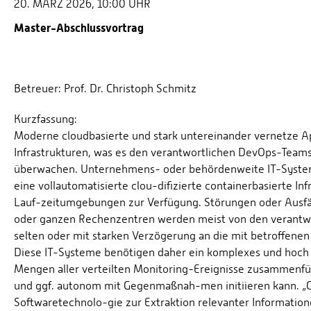
20. MÄRZ 2026, 10:00 UHR
Master-Abschlussvortrag
Betreuer: Prof. Dr. Christoph Schmitz
Kurzfassung:
Moderne cloudbasierte und stark untereinander vernetze App
Infrastrukturen, was es den verantwortlichen DevOps-Teams
überwachen. Unternehmens- oder behördenweite IT-Systeme
eine vollautomatisierte clou-difizierte containerbasierte I
Lauf-zeitumgebungen zur Verfügung. Störungen oder Ausfä
oder ganzen Rechenzentren werden meist von den verantwor
selten oder mit starken Verzögerung an die mit betroffen
Diese IT-Systeme benötigen daher ein komplexes und hoch 
Mengen aller verteilten Monitoring-Ereignisse zusammenfüh
und ggf. autonom mit Gegenmaßnah-men initiieren kann. „Co
Softwaretechnolo-gie zur Extraktion relevanter Informatio