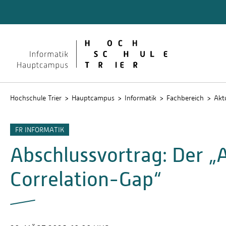
Quicklinks
Studier
Studier
wissens
Intrane
Hochschule Trier
Hauptcampus
Informatik
Fachbereich
Akt
FR INFORMATIK
Abschlussvortrag: Der „
Correlation-Gap“