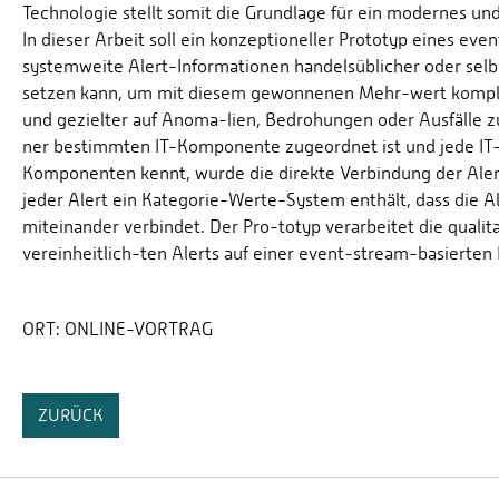
Technologie stellt somit die Grundlage für ein modernes un
In dieser Arbeit soll ein konzeptioneller Prototyp eines eve
systemweite Alert-Informationen handelsüblicher oder sel
setzen kann, um mit diesem gewonnenen Mehr-wert komplexe
und gezielter auf Anoma-lien, Bedrohungen oder Ausfälle zu
ner bestimmten IT-Komponente zugeordnet ist und jede IT
Komponenten kennt, wurde die direkte Verbindung der Alerts
jeder Alert ein Kategorie-Werte-System enthält, dass die A
miteinander verbindet. Der Pro-totyp verarbeitet die quali
vereinheitlich-ten Alerts auf einer event-stream-basierten I
ORT:
ONLINE-VORTRAG
ZURÜCK