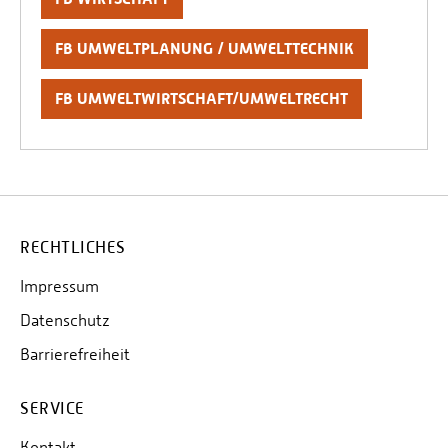
FB UMWELTWIRTSCHAFT/UMWELTRECHT
FB UMWELTPLANUNG / UMWELTTECHNIK
FB UMWELTWIRTSCHAFT/UMWELTRECHT
FB WIRTSCHAFT
Weitere Informationen zu den Ausschüssen im
Fachbereich findest du im Webseitenangebot deines
Fachbereichs.
RECHTLICHES
Impressum
Datenschutz
Barrierefreiheit
SERVICE
Kontakt