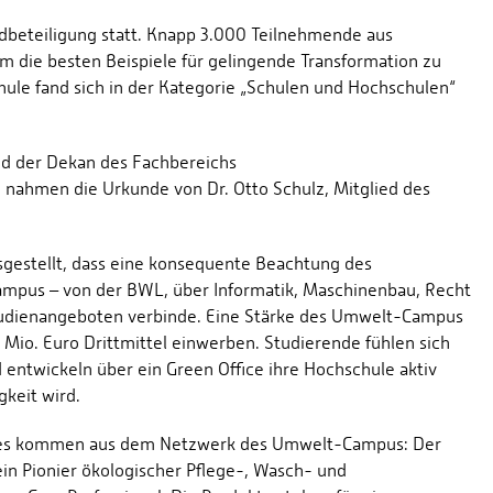
rdbeteiligung statt. Knapp 3.000 Teilnehmende aus
 um die besten Beispiele für gelingende Transformation zu
le fand sich in der Kategorie „Schulen und Hochschulen“
und der Dekan des Fachbereichs
, nahmen die Urkunde von Dr. Otto Schulz, Mitglied des
sgestellt, dass eine konsequente Beachtung des
mpus – von der BWL, über Informatik, Maschinenbau, Recht
Studienangeboten verbinde. Eine Stärke des Umwelt-Campus
10 Mio. Euro Drittmittel einwerben. Studierende fühlen sich
ntwickeln über ein Green Office ihre Hochschule aktiv
gkeit wird.
eises kommen aus dem Netzwerk des Umwelt-Campus: Der
ein Pionier ökologischer Pflege-, Wasch- und