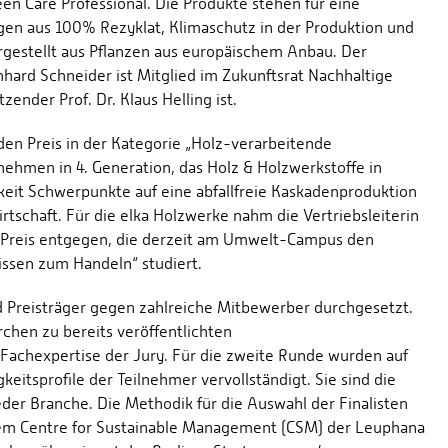
n Care Professional. Die Produkte stehen für eine
gen aus 100% Rezyklat, Klimaschutz in der Produktion und
hergestellt aus Pflanzen aus europäischem Anbau. Der
hard Schneider ist Mitglied im Zukunftsrat Nachhaltige
zender Prof. Dr. Klaus Helling ist.
en Preis in der Kategorie „Holz-verarbeitende
nehmen in 4. Generation, das Holz & Holzwerkstoffe in
igkeit Schwerpunkte auf eine abfallfreie Kaskadenproduktion
rtschaft. Für die elka Holzwerke nahm die Vertriebsleiterin
 Preis entgegen, die derzeit am Umwelt-Campus den
ssen zum Handeln“ studiert.
d Preisträger gegen zahlreiche Mitbewerber durchgesetzt.
chen zu bereits veröffentlichten
Fachexpertise der Jury. Für die zweite Runde wurden auf
eitsprofile der Teilnehmer vervollständigt. Sie sind die
jeder Branche. Die Methodik für die Auswahl der Finalisten
m Centre for Sustainable Management (CSM) der Leuphana