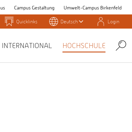
us
Campus Gestaltung
Umwelt-Campus Birkenfeld
Quicklinks
Deutsch
Login
Personensuche
Stellenangebote
Stud.IP
INTERNATIONAL
HOCHSCHULE
Search