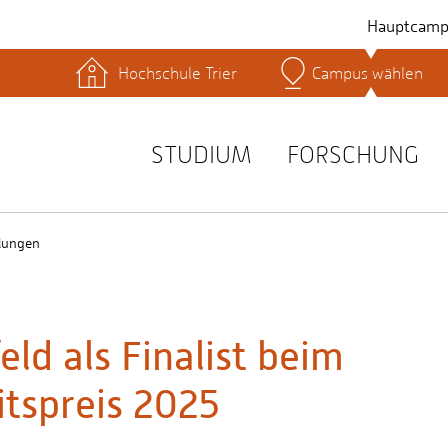
Hauptcamp
Hochschule Trier
Campus wählen
hek
Lernplattformen
Serviceeinrichtungen
s
Studienservice
STUDIUM
FORSCHUNG
t
lungen
d als Finalist beim
tspreis 2025