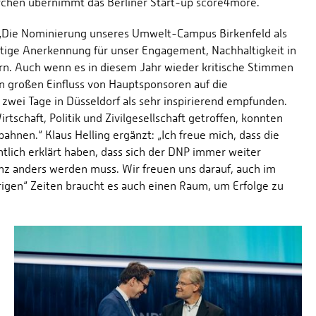
rchen übernimmt das Berliner Start-up score4more.
 „Die Nominierung unseres Umwelt-Campus Birkenfeld als
artige Anerkennung für unser Engagement, Nachhaltigkeit in
n. Auch wenn es in diesem Jahr wieder kritische Stimmen
n großen Einfluss von Hauptsponsoren auf die
 zwei Tage in Düsseldorf als sehr inspirierend empfunden.
tschaft, Politik und Zivilgesellschaft getroffen, konnten
nen.“ Klaus Helling ergänzt: „Ich freue mich, dass die
ntlich erklärt haben, dass sich der DNP immer weiter
nz anders werden muss. Wir freuen uns darauf, auch im
rigen“ Zeiten braucht es auch einen Raum, um Erfolge zu