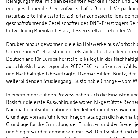
Reinigungsmittel mit den bekannten Marken Frosch und Gree
energieschonende Kreislaufwirtschaft z.B. durch Verpackun
naturbasierte Inhaltsstoffe, z.B. pflanzenbasierte Tenside 
geschäftsführende Gesellschafter des DNP-Preisträgers Rein
Entwicklung Rheinland-Pfalz, dessen stellvertretender Vorsit
Darüber hinaus gewannen die elka Holzwerke aus Morbach d
Unternehmen“. elka ist ein mittelständisches Familienunter
Deutschland für Europa herstellt. elka legt in der Nachhalt
ausschließlich aus regionaler PEFC/FSC-zertifizierter Waldwi
und Nachhaltigkeitsbeauftragte, Dagmar Hilden-Kuntz, den
weiterbildenden Studiengang „Sustainable Change – vom Wi
In einem mehrstufigen Prozess haben sich die Finalisten un
Basis für die erste Auswahlrunde waren KI-gestützte Recher
Nachhaltigkeitsinformationen der Teilnehmenden sowie die 
Grundlage von ausführlichen Fragenkatalogen die Nachhaltigk
Grundlage für die Ermittlung der Finalisten und der Sieger 
und Sieger wurden gemeinsam mit PwC Deutschland und de