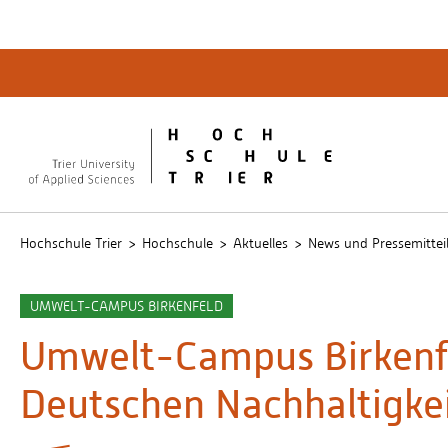
Quicklinks
Bibliot
QIS
publicu
Intrane
Hochschule Trier
Hochschule
Aktuelles
News und Pressemittei
UMWELT-CAMPUS BIRKENFELD
Umwelt-Campus Birkenfel
Deutschen Nachhaltigkei