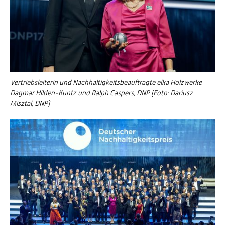
Vertriebsleiterin und Nachhaltigkeitsbeauftragte elka Holzwerke
Dagmar Hilden-Kuntz und Ralph Caspers, DNP (Foto: Dariusz
Misztal, DNP)