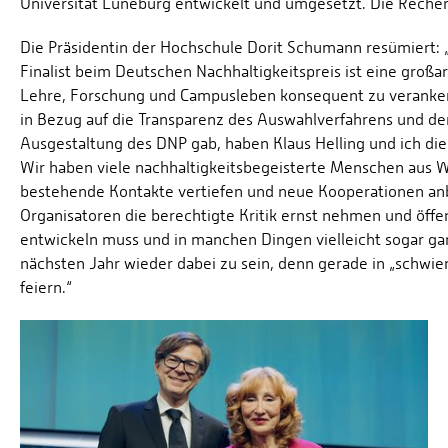
Universität Lüneburg entwickelt und umgesetzt. Die Reche
Die Präsidentin der Hochschule Dorit Schumann resümiert:
Finalist beim Deutschen Nachhaltigkeitspreis ist eine groß
Lehre, Forschung und Campusleben konsequent zu veranker
in Bezug auf die Transparenz des Auswahlverfahrens und de
Ausgestaltung des DNP gab, haben Klaus Helling und ich die
Wir haben viele nachhaltigkeitsbegeisterte Menschen aus Wir
bestehende Kontakte vertiefen und neue Kooperationen anbah
Organisatoren die berechtigte Kritik ernst nehmen und öffe
entwickeln muss und in manchen Dingen vielleicht sogar ga
nächsten Jahr wieder dabei zu sein, denn gerade in „schwie
feiern.“