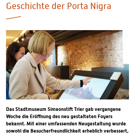
Geschichte der Porta Nigra
Personalvertretungen
Schwerbehindertenvertretungen
Informationssicherheit
Personalentwicklung
Personensuche
Das Stadtmuseum Simeonstift Trier gab vergangene
Woche die Eröffnung des neu gestalteten Foyers
bekannt. Mit einer umfassenden Neugestaltung wurde
sowohl die Besucherfreundlichkeit erheblich verbessert,