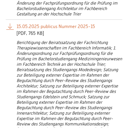
FB UP/UT
Änderung der Fachprüfungsordnung für die Prüfung im
Personalvertretungen
Bachelorstudiengang Architektur im Fachbereich
FB UW/UR
Schwerbehindertenvertretungen
Gestaltung an der Hochschule Trier
FB WIRTSCHAFT
Informationssicherheit
15.05.2025 publicus Nummer 2025-15
Personalentwicklung
[
PDF
765 KB]
Personensuche
Berichtigung der Beiratssatzung der Fachrichtung
Therapiewissenschaften im Fachbereich Informatik; 1.
Änderungsordnung zur Fachprüfungsordnung für die
Prüfung im Bachelorstudiengang Mediziningenieurwesen
im Fachbereich Technik an der Hochschule Trier;
Beiratssatzung des Studiengangs Modedesign; Satzung
zur Beteiligung externer Expertise im Rahmen der
Begutachtung durch Peer-Review des Studiengangs
Architektur; Satzung zur Beteiligung externer Expertise
im Rahmen der Begutachtung durch Peer-Review des
Studiengangs Edelstein und Schmuck; Satzung zur
Beteiligung externer Expertise im Rahmen der
Begutachtung durch Peer-Review des Studiengangs
Innenarchitektur; Satzung zur Beteiligung externer
Expertise im Rahmen der Begutachtung durch Peer-
Review des Studiengangs Kommunikationsdesign;