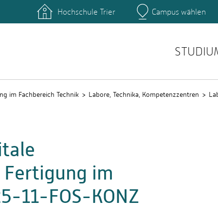
Hochschule Trier
Campus wählen
Hauptcamp
nte
Rechenzentrum
Ticket-System
STUDIU
ng im Fachbereich Technik
Labore, Technika, Kompetenzzentren
La
tale
 Fertigung im
025-11-FOS-KONZ