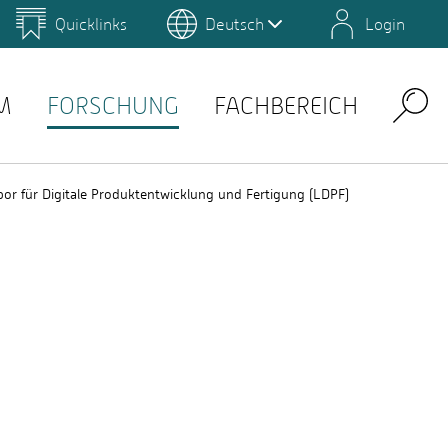
Quicklinks
Deutsch
Login
us
Campus Gestaltung
Umwelt-Campus Birkenfeld
Lernplattformen
M
FORSCHUNG
FACHBEREICH
Search
bor für Digitale Produktentwicklung und Fertigung (LDPF)